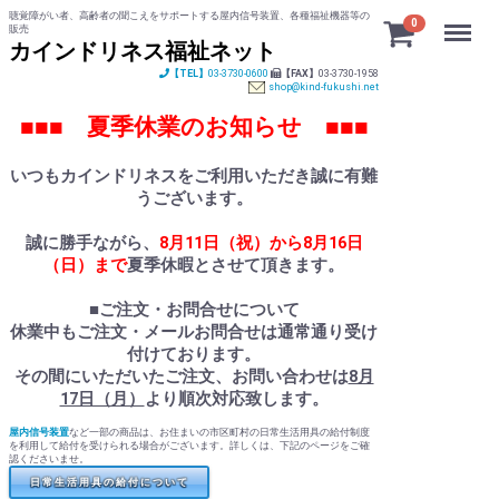
聴覚障がい者、高齢者の聞こえをサポートする屋内信号装置、各種福祉機器等の
Menu
0
販売
カインドリネス福祉ネット
【TEL】
03-3730-0600
【FAX】
03-3730-1958
shop@kind-fukushi.net
■■■ 夏季休業のお知らせ ■■■
いつもカインドリネスをご利用いただき誠に有難
うございます。
誠に勝手ながら、
8月11日（祝）から8月16日
（日）まで
夏季休暇とさせて頂きます。
■ご注文・お問合せについて
休業中もご注文・メールお問合せは通常通り受け
付けております。
その間にいただいたご注文、お問い合わせは
8月
17日（月）
より順次対応致します。
屋内信号装置
など一部の商品は、お住まいの市区町村の日常生活用具の給付制度
を利用して給付を受けられる場合がございます。詳しくは、下記のページをご確
認くださいませ。
日常生活用具の給付について