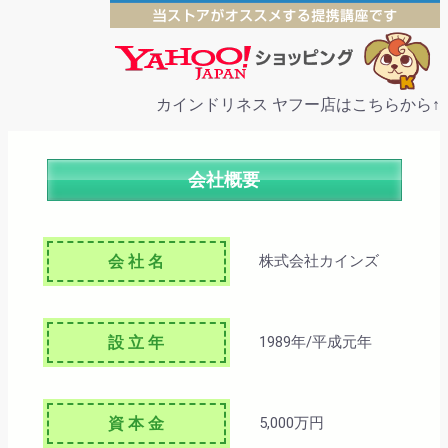
カインドリネス ヤフー店はこちらから↑
会社概要
会 社 名
株式会社カインズ
設 立 年
1989年/平成元年
資 本 金
5,000万円