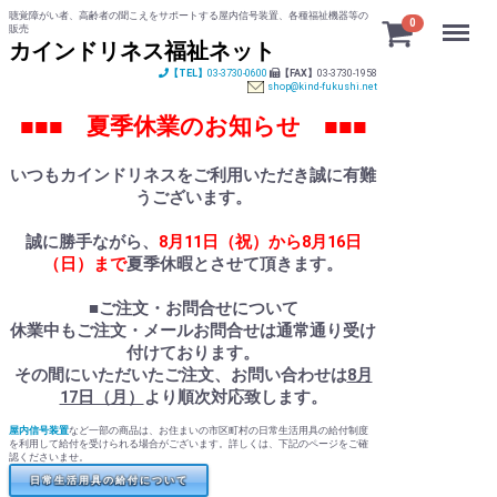
聴覚障がい者、高齢者の聞こえをサポートする屋内信号装置、各種福祉機器等の
Menu
0
販売
カインドリネス福祉ネット
【TEL】
03-3730-0600
【FAX】
03-3730-1958
shop@kind-fukushi.net
■■■ 夏季休業のお知らせ ■■■
いつもカインドリネスをご利用いただき誠に有難
うございます。
誠に勝手ながら、
8月11日（祝）から8月16日
（日）まで
夏季休暇とさせて頂きます。
■ご注文・お問合せについて
休業中もご注文・メールお問合せは通常通り受け
付けております。
その間にいただいたご注文、お問い合わせは
8月
17日（月）
より順次対応致します。
屋内信号装置
など一部の商品は、お住まいの市区町村の日常生活用具の給付制度
を利用して給付を受けられる場合がございます。詳しくは、下記のページをご確
認くださいませ。
日常生活用具の給付について