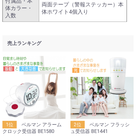
付属品・本
両面テープ（警報ステッカー）本
体カラー・
体ホワイト4個入り
入数
売上ランキング
1位
ベルマン アラーム
2位
ベルマン フラッシ
クロック受信器 BE1580
ュ受信器 BE1441