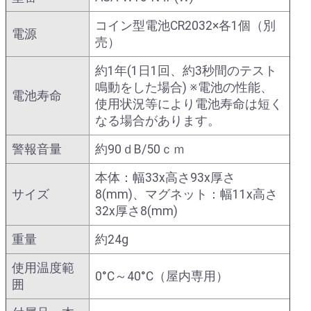
コイン型電池CR2032×各1個（別
電源
売）
約1年(1日1回、約3秒間のテスト
鳴動をした場合) ※電池の性能、
電池寿命
使用状況等により電池寿命は短く
なる場合があります。
警報音量
約90ｄB/50ｃｍ
本体：幅33x高さ93x厚さ
サイズ
8(mm)、マグネット：幅11x高さ
32x厚さ8(mm)
重量
約24g
使用温度範
0°C～40°C（屋内専用）
囲