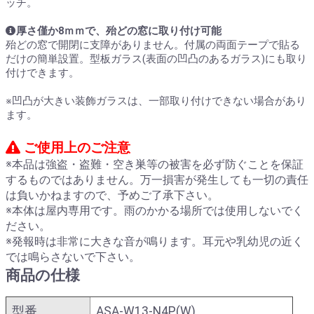
ッチ。
厚さ僅か8ｍｍで、殆どの窓に取り付け可能
殆どの窓で開閉に支障がありません。付属の両面テープで貼る
だけの簡単設置。型板ガラス(表面の凹凸のあるガラス)にも取り
付けできます。
※凹凸が大きい装飾ガラスは、一部取り付けできない場合があり
ます。
ご使用上のご注意
※本品は強盗・盗難・空き巣等の被害を必ず防ぐことを保証
するものではありません。万一損害が発生しても一切の責任
は負いかねますので、予めご了承下さい。
※本体は屋内専用です。雨のかかる場所では使用しないでく
ださい。
※発報時は非常に大きな音が鳴ります。耳元や乳幼児の近く
では鳴らさないで下さい。
商品の仕様
型番
ASA-W13-N4P(W)