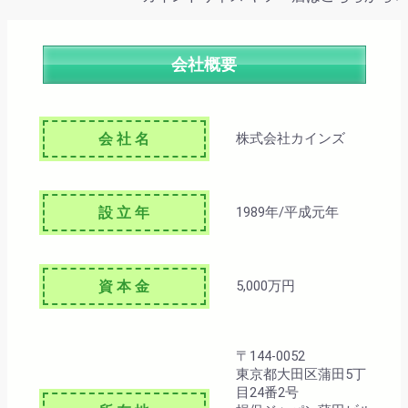
会社概要
会 社 名
株式会社カインズ
設 立 年
1989年/平成元年
資 本 金
5,000万円
〒144-0052
東京都大田区蒲田5丁
目24番2号